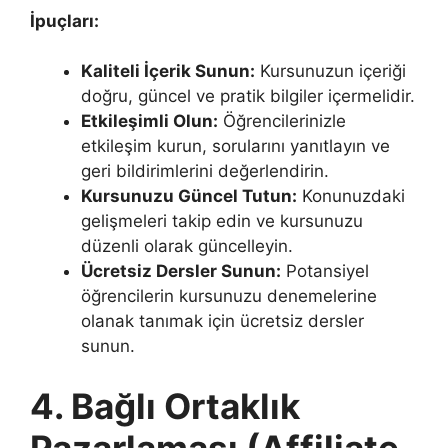
İpuçları:
Kaliteli İçerik Sunun:
Kursunuzun içeriği
doğru, güncel ve pratik bilgiler içermelidir.
Etkileşimli Olun:
Öğrencilerinizle
etkileşim kurun, sorularını yanıtlayın ve
geri bildirimlerini değerlendirin.
Kursunuzu Güncel Tutun:
Konunuzdaki
gelişmeleri takip edin ve kursunuzu
düzenli olarak güncelleyin.
Ücretsiz Dersler Sunun:
Potansiyel
öğrencilerin kursunuzu denemelerine
olanak tanımak için ücretsiz dersler
sunun.
4. Bağlı Ortaklık
Pazarlaması (Affiliate