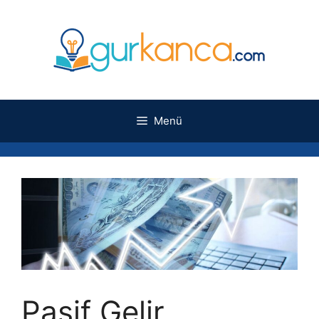
İçeriğe
atla
Menü
Pasif Gelir