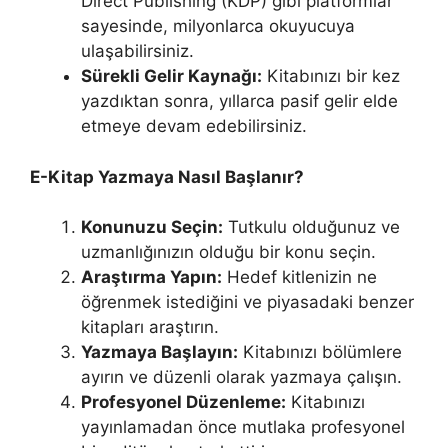
Direct Publishing (KDP) gibi platformlar
sayesinde, milyonlarca okuyucuya
ulaşabilirsiniz.
Sürekli Gelir Kaynağı:
Kitabınızı bir kez
yazdıktan sonra, yıllarca pasif gelir elde
etmeye devam edebilirsiniz.
E-Kitap Yazmaya Nasıl Başlanır?
Konunuzu Seçin:
Tutkulu olduğunuz ve
uzmanlığınızın olduğu bir konu seçin.
Araştırma Yapın:
Hedef kitlenizin ne
öğrenmek istediğini ve piyasadaki benzer
kitapları araştırın.
Yazmaya Başlayın:
Kitabınızı bölümlere
ayırın ve düzenli olarak yazmaya çalışın.
Profesyonel Düzenleme:
Kitabınızı
yayınlamadan önce mutlaka profesyonel