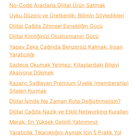
No-Code Araçlarla Dijital Ürün Satmak
Uyku Düzeni ve Üretkenlik: Bilimin Söyledikleri
Dijital Çağda Zihinsel Esnekliğin Gücü
Dijital Kimliğinizi Oluşturmanın Gücü
Yapay Zeka Çağında Benzersiz Kalmak: İnsan
Yaratıcılığı
Sadece Okumak Yetmez: Kitaplardaki Bilgiyi
Aksiyona Dökmek
Kazanç Sağlayan Premium Üyelik (membership)
Siteleri Kurmak
Dijital İşinde Ne Zaman Rota Değiştirmelisin?
Dijital Çağda Nazik ve Etkili Networking Kuralları
Merak: En Yüksek Getirili Yatırımınız
Yaratıcılık Tıkanıklığını Aşmak İçin 5 Pratik Yol