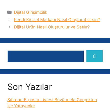
Kategoriler
Dijital Girişimcilik
Kendi Kişisel Markanı Nasıl Oluşturabilirsin?
Dijital Ürün Nasıl Oluşturulur ve Satılır?
Ara
Son Yazılar
Sıfırdan E-posta Listesi Büyütmek: Gerçekten
İşe Yarayanlar