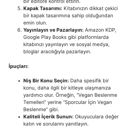
bir editöre kontrol ettirin.
Kapak Tasarımı:
Kitabınızın dikkat çekici
bir kapak tasarımına sahip olduğundan
emin olun.
Yayınlayın ve Pazarlayın:
Amazon KDP,
Google Play Books gibi platformlarda
kitabınızı yayınlayın ve sosyal medya,
bloglar aracılığıyla pazarlayın.
İpuçları:
Niş Bir Konu Seçin:
Daha spesifik bir
konu, daha ilgili bir kitleye ulaşmanıza
yardımcı olur. Örneğin, “Vegan Beslenme
Temelleri” yerine “Sporcular İçin Vegan
Beslenme” gibi.
Kaliteli İçerik Sunun:
Okuyuculara değer
katın ve sorularını yanıtlayın.