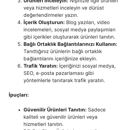
Ürünleri İnceleyin:
Nişinizle ilgili ürünleri
veya hizmetleri inceleyin ve dürüst
değerlendirmeler yazın.
İçerik Oluşturun:
Blog yazıları, video
incelemeleri, sosyal medya paylaşımları
gibi içerikler oluşturarak ürünleri tanıtın.
Bağlı Ortaklık Bağlantılarınızı Kullanın:
Tanıttığınız ürünlerin bağlı ortaklık
bağlantılarını içeriğinize ekleyin.
Trafik Yaratın:
İçeriğinizi sosyal medya,
SEO, e-posta pazarlaması gibi
yöntemlerle tanıtarak trafik yaratın.
İpuçları:
Güvenilir Ürünleri Tanıtın:
Sadece
kaliteli ve güvenilir ürünleri veya
hizmetleri tanıtın.