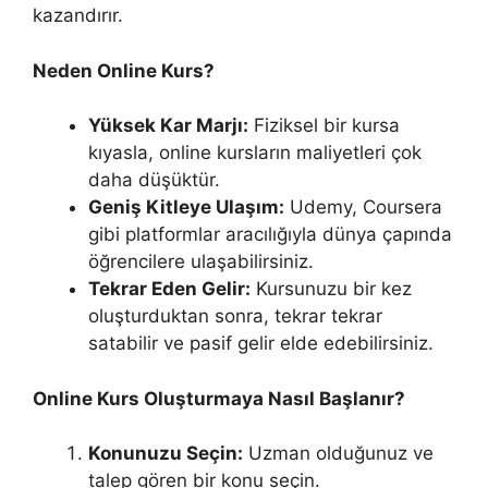
kazandırır.
Neden Online Kurs?
Yüksek Kar Marjı:
Fiziksel bir kursa
kıyasla, online kursların maliyetleri çok
daha düşüktür.
Geniş Kitleye Ulaşım:
Udemy, Coursera
gibi platformlar aracılığıyla dünya çapında
öğrencilere ulaşabilirsiniz.
Tekrar Eden Gelir:
Kursunuzu bir kez
oluşturduktan sonra, tekrar tekrar
satabilir ve pasif gelir elde edebilirsiniz.
Online Kurs Oluşturmaya Nasıl Başlanır?
Konunuzu Seçin:
Uzman olduğunuz ve
talep gören bir konu seçin.