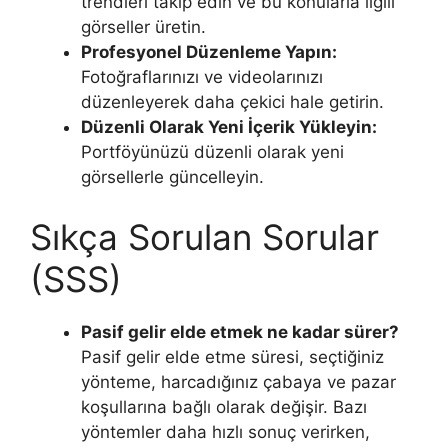
trendleri takip edin ve bu konularla ilgili
görseller üretin.
Profesyonel Düzenleme Yapın:
Fotoğraflarınızı ve videolarınızı
düzenleyerek daha çekici hale getirin.
Düzenli Olarak Yeni İçerik Yükleyin:
Portföyünüzü düzenli olarak yeni
görsellerle güncelleyin.
Sıkça Sorulan Sorular
(SSS)
Pasif gelir elde etmek ne kadar sürer?
Pasif gelir elde etme süresi, seçtiğiniz
yönteme, harcadığınız çabaya ve pazar
koşullarına bağlı olarak değişir. Bazı
yöntemler daha hızlı sonuç verirken,