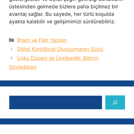
üstesinden gelmede bizlere paha biçilmez bir
avantaj sağlar. Bu sayede, her türlü koşulda
ayakta kalabilir ve gelişimimizi sürdürebiliriz.
Kategoriler
İlham ve Fikir Yazıları
Dijital Kimliğinizi Oluşturmanın Gücü
Uyku Düzeni ve Üretkenlik: Bilimin
Söyledikleri
Ara