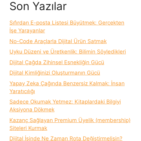
Son Yazılar
Sıfırdan E-posta Listesi Büyütmek: Gerçekten
İşe Yarayanlar
No-Code Araçlarla Dijital Ürün Satmak
Uyku Düzeni ve Üretkenlik: Bilimin Söyledikleri
Dijital Çağda Zihinsel Esnekliğin Gücü
Dijital Kimliğinizi Oluşturmanın Gücü
Yapay Zeka Çağında Benzersiz Kalmak: İnsan
Yaratıcılığı
Sadece Okumak Yetmez: Kitaplardaki Bilgiyi
Aksiyona Dökmek
Kazanç Sağlayan Premium Üyelik (membership)
Siteleri Kurmak
Dijital İşinde Ne Zaman Rota Değiştirmelisin?