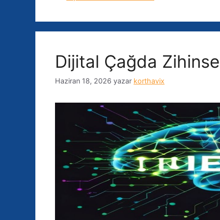
Dijital Çağda Zihins
Haziran 18, 2026
yazar
korthavix