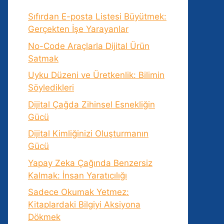
Sıfırdan E-posta Listesi Büyütmek:
Gerçekten İşe Yarayanlar
No-Code Araçlarla Dijital Ürün
Satmak
Uyku Düzeni ve Üretkenlik: Bilimin
Söyledikleri
Dijital Çağda Zihinsel Esnekliğin
Gücü
Dijital Kimliğinizi Oluşturmanın
Gücü
Yapay Zeka Çağında Benzersiz
Kalmak: İnsan Yaratıcılığı
Sadece Okumak Yetmez:
Kitaplardaki Bilgiyi Aksiyona
Dökmek