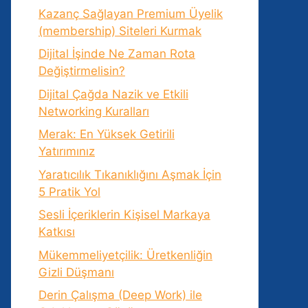
Kazanç Sağlayan Premium Üyelik
(membership) Siteleri Kurmak
Dijital İşinde Ne Zaman Rota
Değiştirmelisin?
Dijital Çağda Nazik ve Etkili
Networking Kuralları
Merak: En Yüksek Getirili
Yatırımınız
Yaratıcılık Tıkanıklığını Aşmak İçin
5 Pratik Yol
Sesli İçeriklerin Kişisel Markaya
Katkısı
Mükemmeliyetçilik: Üretkenliğin
Gizli Düşmanı
Derin Çalışma (Deep Work) ile