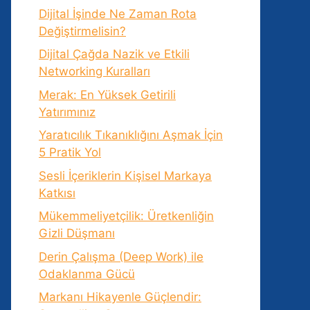
Dijital İşinde Ne Zaman Rota
Değiştirmelisin?
Dijital Çağda Nazik ve Etkili
Networking Kuralları
Merak: En Yüksek Getirili
Yatırımınız
Yaratıcılık Tıkanıklığını Aşmak İçin
5 Pratik Yol
Sesli İçeriklerin Kişisel Markaya
Katkısı
Mükemmeliyetçilik: Üretkenliğin
Gizli Düşmanı
Derin Çalışma (Deep Work) ile
Odaklanma Gücü
Markanı Hikayenle Güçlendir: