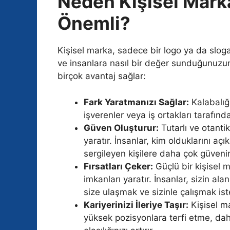
Neden Kişisel Mark
Önemli?
Kişisel marka, sadece bir logo ya da sloga
ve insanlara nasıl bir değer sunduğunuzun
birçok avantaj sağlar:
Fark Yaratmanızı Sağlar:
Kalabalığı
işverenler veya iş ortakları tarafınd
Güven Oluşturur:
Tutarlı ve otantik
yaratır. İnsanlar, kim olduklarını açı
sergileyen kişilere daha çok güvenir
Fırsatları Çeker:
Güçlü bir kişisel mar
imkanları yaratır. İnsanlar, sizin alan
size ulaşmak ve sizinle çalışmak ist
Kariyerinizi İleriye Taşır:
Kişisel ma
yüksek pozisyonlara terfi etme, da