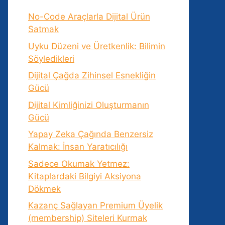
No-Code Araçlarla Dijital Ürün
Satmak
Uyku Düzeni ve Üretkenlik: Bilimin
Söyledikleri
Dijital Çağda Zihinsel Esnekliğin
Gücü
Dijital Kimliğinizi Oluşturmanın
Gücü
Yapay Zeka Çağında Benzersiz
Kalmak: İnsan Yaratıcılığı
Sadece Okumak Yetmez:
Kitaplardaki Bilgiyi Aksiyona
Dökmek
Kazanç Sağlayan Premium Üyelik
(membership) Siteleri Kurmak