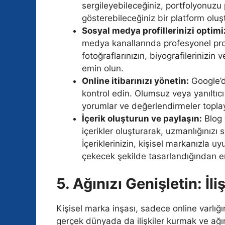
sergileyebileceğiniz, portfolyonuzu 
gösterebileceğiniz bir platform oluş
Sosyal medya profillerinizi optimi
medya kanallarında profesyonel profi
fotoğraflarınızın, biyografilerinizin 
emin olun.
Online itibarınızı yönetin:
Google’da
kontrol edin. Olumsuz veya yanıltıcı
yorumlar ve değerlendirmeler toplaya
İçerik oluşturun ve paylaşın:
Blog y
içerikler oluşturarak, uzmanlığınızı 
İçeriklerinizin, kişisel markanızla u
çekecek şekilde tasarlandığından e
5. Ağınızı Genişletin: İli
Kişisel marka inşası, sadece online varlığı
gerçek dünyada da ilişkiler kurmak ve ağın