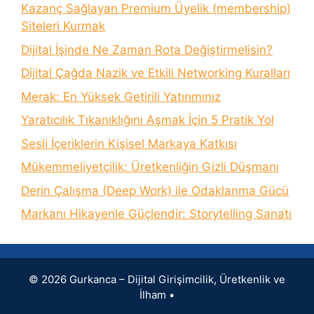
Kazanç Sağlayan Premium Üyelik (membership)
Siteleri Kurmak
Dijital İşinde Ne Zaman Rota Değiştirmelisin?
Dijital Çağda Nazik ve Etkili Networking Kuralları
Merak: En Yüksek Getirili Yatırımınız
Yaratıcılık Tıkanıklığını Aşmak İçin 5 Pratik Yol
Sesli İçeriklerin Kişisel Markaya Katkısı
Mükemmeliyetçilik: Üretkenliğin Gizli Düşmanı
Derin Çalışma (Deep Work) ile Odaklanma Gücü
Markanı Hikayenle Güçlendir: Storytelling Sanatı
© 2026 Gurkanca – Dijital Girişimcilik, Üretkenlik ve
İlham
•