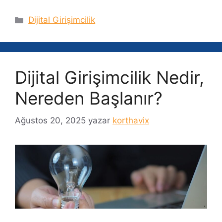
Kategoriler
Dijital Girişimcilik
Dijital Girişimcilik Nedir,
Nereden Başlanır?
Ağustos 20, 2025
yazar
korthavix