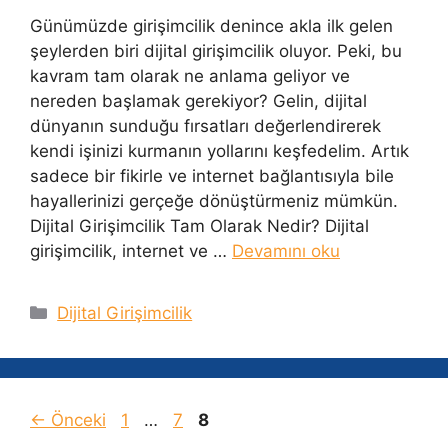
Günümüzde girişimcilik denince akla ilk gelen
şeylerden biri dijital girişimcilik oluyor. Peki, bu
kavram tam olarak ne anlama geliyor ve
nereden başlamak gerekiyor? Gelin, dijital
dünyanın sunduğu fırsatları değerlendirerek
kendi işinizi kurmanın yollarını keşfedelim. Artık
sadece bir fikirle ve internet bağlantısıyla bile
hayallerinizi gerçeğe dönüştürmeniz mümkün.
Dijital Girişimcilik Tam Olarak Nedir? Dijital
girişimcilik, internet ve …
Devamını oku
Kategoriler
Dijital Girişimcilik
Sayfa
Sayfa
Sayfa
←
Önceki
1
…
7
8