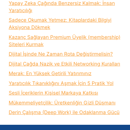
Yapay Zeka Çağında Benzersiz Kalmak: İnsan
Yaratıcılığı
Sadece Okumak Yetmez: Kitaplardaki Bilgiyi
Aksiyona Dökmek
Kazanç Sağlayan Premium Üyelik (membership)
Siteleri Kurmak
Dijital İşinde Ne Zaman Rota Değiştirmelisin?
Dijital Çağda Nazik ve Etkili Networking Kuralları
Merak: En Yüksek Getirili Yatırımınız
Yaratıcılık Tıkanıklığını Aşmak İçin 5 Pratik Yol
Sesli İçeriklerin Kişisel Markaya Katkısı
Mükemmeliyetçilik: Üretkenliğin Gizli Düşmanı
Derin Çalışma (Deep Work) ile Odaklanma Gücü