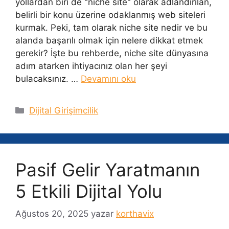
yollardan biri de "niche site" olarak adlandırılan,
belirli bir konu üzerine odaklanmış web siteleri
kurmak. Peki, tam olarak niche site nedir ve bu
alanda başarılı olmak için nelere dikkat etmek
gerekir? İşte bu rehberde, niche site dünyasına
adım atarken ihtiyacınız olan her şeyi
bulacaksınız. …
Devamını oku
Kategoriler
Dijital Girişimcilik
Pasif Gelir Yaratmanın
5 Etkili Dijital Yolu
Ağustos 20, 2025
yazar
korthavix