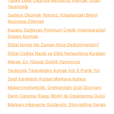
Yapay Zeka Çağında Benzersiz Kalmak: İnsan
Yaratıcılığı
Sadece Okumak Yetmez: Kitaplardaki Bilgiyi
Aksiyona Dökmek
Kazanç Sağlayan Premium Üyelik (membership)
Siteleri Kurmak
Dijital İşinde Ne Zaman Rota Değiştirmelisin?
Dijital Çağda Nazik ve Etkili Networking Kuralları
Merak: En Yüksek Getirili Yatırımınız
Yaratıcılık Tıkanıklığını Aşmak İçin 5 Pratik Yol
Sesli İçeriklerin Kişisel Markaya Katkısı
Mükemmeliyetçilik: Üretkenliğin Gizli Düşmanı
Derin Çalışma (Deep Work) ile Odaklanma Gücü
Markanı Hikayenle Güçlendir: Storytelling Sanatı