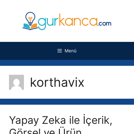
İçeriğe
atla
Menü
korthavix
Yapay Zeka ile İçerik,
Görsel ve Ürün