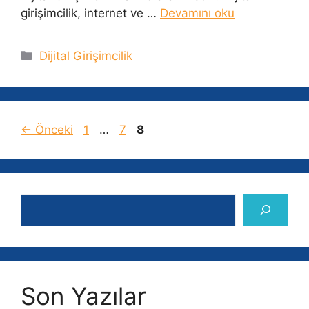
girişimcilik, internet ve …
Devamını oku
Kategoriler
Dijital Girişimcilik
Sayfa
Sayfa
Sayfa
←
Önceki
1
…
7
8
Ara
Son Yazılar