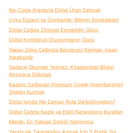
No-Code Araçlarla Dijital Ürün Satmak
Uyku Düzeni ve Üretkenlik: Bilimin Söyledikleri
Dijital Çağda Zihinsel Esnekliğin Gücü
Dijital Kimliğinizi Oluşturmanın Gücü
Yapay Zeka Çağında Benzersiz Kalmak: İnsan
Yaratıcılığı
Sadece Okumak Yetmez: Kitaplardaki Bilgiyi
Aksiyona Dökmek
Kazanç Sağlayan Premium Üyelik (membership)
Siteleri Kurmak
Dijital İşinde Ne Zaman Rota Değiştirmelisin?
Dijital Çağda Nazik ve Etkili Networking Kuralları
Merak: En Yüksek Getirili Yatırımınız
Yaratıcılık Tıkanıklığını Aşmak İçin 5 Pratik Yol